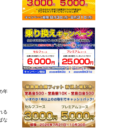
め年
れる
ばな