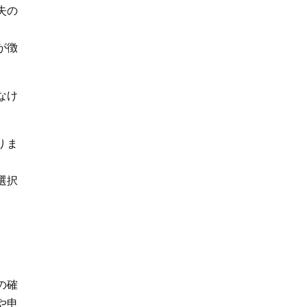
失の
が徴
なけ
りま
選択
の確
や申