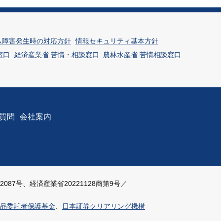
ム障害発生時の対応方針
情報セキュリティ基本方針
窓口
経済産業省 苦情・相談窓口
農林水産省 苦情相談窓口
質問
会社案内
87号、経済産業省20221128商第9号／
品委託者保護基金
、
日本証券クリアリング機構