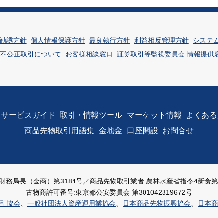
勧誘方針
個人情報保護方針
最良執行方針
利益相反管理方針
システ
不公正取引について
お客様相談窓口
証券取引等監視委員会 情報提供
サービスガイド
取引・情報ツール
マーケット情報
よくある
商品先物取引用語集
金地金
口座開設
お問合せ
財務局長（金商）第3184号／
商品先物取引業者:農林水産省指令4新食第20
古物商許可番号:東京都公安委員会 第301042319672号
引協会
、
一般社団法人資産運用業協会
、
日本商品先物振興協会
、
日本商