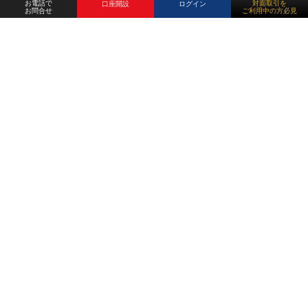
お電話で
対面取引を
口座開設
ログイン
お問合せ
ご利用中の方必見
商品先物取引にかかる重要事項
商品先物取引の委託者証拠金とレバレッジにつきまして
商品先物取引は委託に際して委託者証拠金の預託が必要となり、最
初に預託する委託者証拠金の額は商品により異なります。最低取引
単位（1枚）当たり片建証拠金の額は、株式会社日本証券クリアリ
ング機構（JSCC）が算出したVaRパラメータに基づき弊社が定め
た額です。商品先物取引の取引金額（商品価格×倍率）に対する委
託者証拠金の割合は常に一定ではなく、実際の取引金額は委託者証
拠金の十数倍から数十倍（オプション取引を除く）という著しく大
きな額になります。
最新の証拠金額はこちら
また、委託者証拠金は、その後の相場変動により追加の預託が必要
になることがありますので注意が必要です。その額は、商品や相場