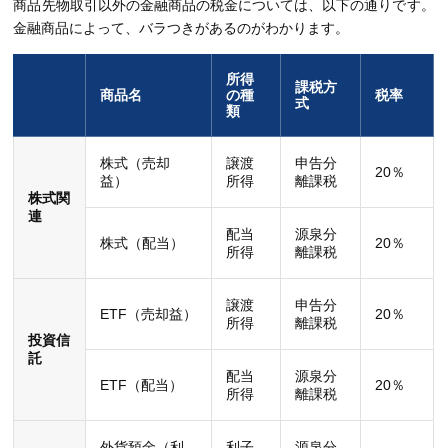
商品先物取引以外の金融商品の税金については、以下の通りです。
金融商品によって、バラつきがあるのがわかります。
所得
課税方
商品名
の種
税率
式
類
株式（売却
譲渡
申告分
20％
益）
所得
離課税
株式関
連
配当
源泉分
株式（配当）
20％
所得
離課税
譲渡
申告分
ETF（売却益）
20％
所得
離課税
投資信
託
配当
源泉分
ETF（配当）
20％
所得
離課税
外貨預金（利
利子
源泉分