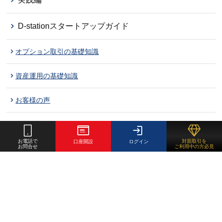
D-stationスタートアップガイド
オプション取引の基礎知識
資産運用の基礎知識
お客様の声
お電話で
対面取引を
口座開設
ログイン
お問合せ
ご利用中の方必見
重要事項
倫理コード
お客様本位の業務運営方針
勧誘方針
個人情報保護方針
最良執行方針
利益相反管理方針
システム障害発生時の対応方針
情報セキュリティ基本方針
反社会的勢力への方針
カスタマーハラスメント対応方針
不公正取引について
お客様相談窓口