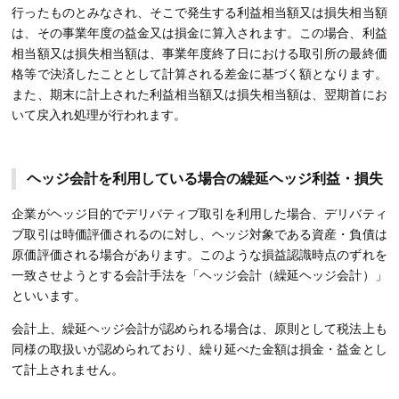
行ったものとみなされ、そこで発生する利益相当額又は損失相当額
は、その事業年度の益金又は損金に算入されます。この場合、利益
相当額又は損失相当額は、事業年度終了日における取引所の最終価
格等で決済したこととして計算される差金に基づく額となります。
また、期末に計上された利益相当額又は損失相当額は、翌期首にお
いて戻入れ処理が行われます。
ヘッジ会計を利用している場合の繰延ヘッジ利益・損失
企業がヘッジ目的でデリバティブ取引を利用した場合、デリバティ
ブ取引は時価評価されるのに対し、ヘッジ対象である資産・負債は
原価評価される場合があります。このような損益認識時点のずれを
一致させようとする会計手法を「ヘッジ会計（繰延ヘッジ会計）」
といいます。
会計上、繰延ヘッジ会計が認められる場合は、原則として税法上も
同様の取扱いが認められており、繰り延べた金額は損金・益金とし
て計上されません。