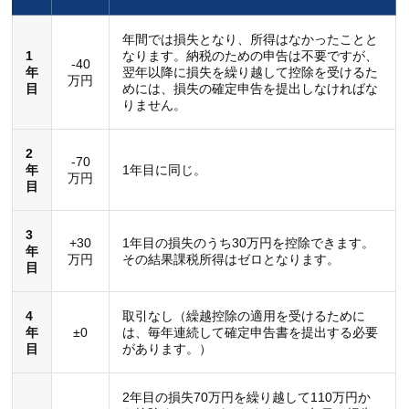
年間では損失となり、所得はなかったことと
1
なります。納税のための申告は不要ですが、
-40
年
翌年以降に損失を繰り越して控除を受けるた
万円
目
めには、損失の確定申告を提出しなければな
りません。
2
-70
年
1年目に同じ。
万円
目
3
+30
1年目の損失のうち30万円を控除できます。
年
万円
その結果課税所得はゼロとなります。
目
4
取引なし（繰越控除の適用を受けるために
年
±0
は、毎年連続して確定申告書を提出する必要
目
があります。）
2年目の損失70万円を繰り越して110万円か