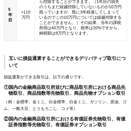
ら控除することができます。（1年目の損失
のうちまだ繰越控除していないものが10万円
5
+110
残っていますが、既に3年経過してしまって
年
万円
いるのでこの10万円については繰越控除する
目
ことができません。）その結果、当年の課税
所得は40万円となり、税率は20%ですから、
納税額は8万円となります。
互いに損益通算することができるデリバティブ取引につ
いて
損益通算ができる取引は、以下の通りです。
①国内の金融商品取引所並びに商品取引所における商品先
物取引、商品指数等先物取引、商品先物オプション取引
（例：金標準、金ミニ、白金標準、白金ミニ、ガソリン、原油、ゴ
ム、一般大豆、とうもろこし、コメ等）
②国内の金融商品取引所における有価証券先物取引、有価
証券指数等先物取引、有価証券オプション取引