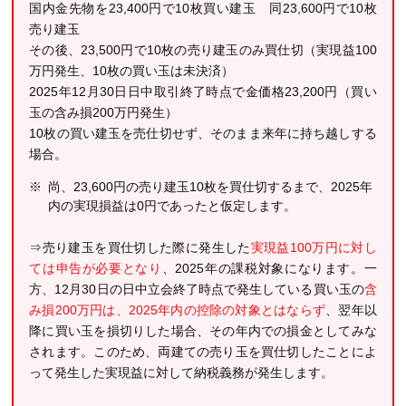
国内金先物を23,400円で10枚買い建玉 同23,600円で10枚
売り建玉
その後、23,500円で10枚の売り建玉のみ買仕切（実現益100
万円発生、10枚の買い玉は未決済）
2025年12月30日日中取引終了時点で金価格23,200円（買い
玉の含み損200万円発生）
10枚の買い建玉を売仕切せず、そのまま来年に持ち越しする
場合。
尚、23,600円の売り建玉10枚を買仕切するまで、2025年
内の実現損益は0円であったと仮定します。
⇒売り建玉を買仕切した際に発生した
実現益100万円に対し
ては申告が必要となり
、2025年の課税対象になります。一
方、12月30日の日中立会終了時点で発生している買い玉の
含
み損200万円は、2025年内の控除の対象とはならず
、翌年以
降に買い玉を損切りした場合、その年内での損金としてみな
されます。このため、両建ての売り玉を買仕切したことによ
って発生した実現益に対して納税義務が発生します。