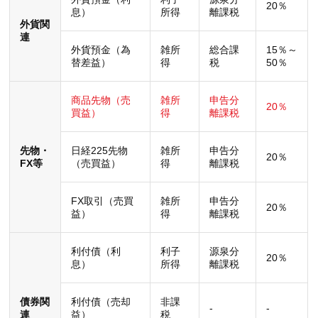
20％
息）
所得
離課税
外貨関
連
外貨預金（為
雑所
総合課
15％～
替差益）
得
税
50％
商品先物（売
雑所
申告分
20％
買益）
得
離課税
先物・
日経225先物
雑所
申告分
20％
FX等
（売買益）
得
離課税
FX取引（売買
雑所
申告分
20％
益）
得
離課税
利付債（利
利子
源泉分
20％
息）
所得
離課税
債券関
利付債（売却
非課
-
-
連
益）
税