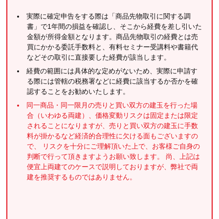
実際に確定申告をする際は「商品先物取引に関する調
書」で1年間の損益を確認し、そこから経費を差し引いた
金額が所得金額となります。商品先物取引の経費とは売
買にかかる委託手数料と、有料セミナー受講料や書籍代
などその取引に直接要した経費が該当します。
経費の範囲には具体的な定めがないため、実際に申請す
る際には管轄の税務署などに経費に該当するか否かを確
認することをお勧めいたします。
同一商品・同一限月の売りと買い双方の建玉を行った場
合（いわゆる両建）、価格変動リスクは固定または限定
されることになりますが、売りと買い双方の建玉に手数
料が掛かるなど経済的合理性に欠ける面もございますの
で、 リスクを十分にご理解頂いた上で、お客様ご自身の
判断で行って頂きますようお願い致します。 尚、上記は
便宜上両建てのケースで説明しておりますが、弊社で両
建を推奨するものではありません。