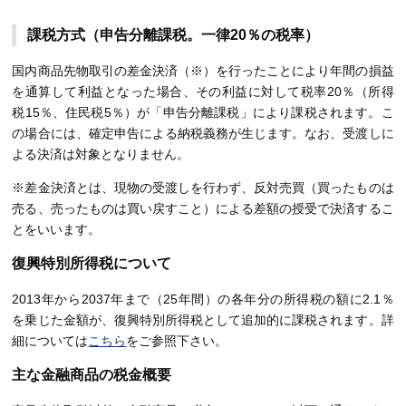
課税方式（申告分離課税。一律20％の税率）
国内商品先物取引の差金決済（※）を行ったことにより年間の損益
を通算して利益となった場合、その利益に対して税率20％（所得
税15％、住民税5％）が「申告分離課税」により課税されます。こ
の場合には、確定申告による納税義務が生じます。なお、受渡しに
よる決済は対象となりません。
※差金決済とは、現物の受渡しを行わず、反対売買（買ったものは
売る、売ったものは買い戻すこと）による差額の授受で決済するこ
とをいいます。
復興特別所得税について
2013年から2037年まで（25年間）の各年分の所得税の額に2.1％
を乗じた金額が、復興特別所得税として追加的に課税されます。詳
細については
こちら
をご参照下さい。
主な金融商品の税金概要