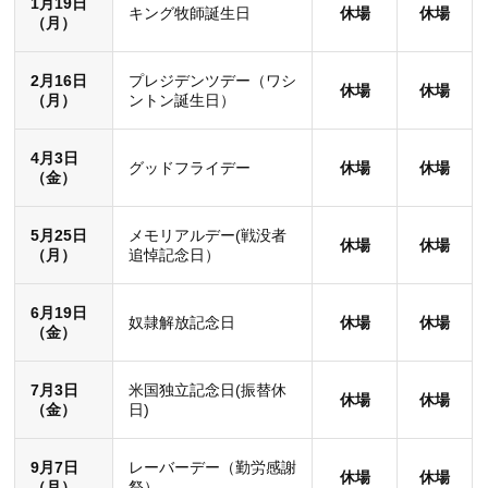
1月19日
キング牧師誕生日
休場
休場
（月）
2月16日
プレジデンツデー（ワシ
休場
休場
（月）
ントン誕生日）
4月3日
グッドフライデー
休場
休場
（金）
5月25日
メモリアルデー(戦没者
休場
休場
（月）
追悼記念日）
6月19日
奴隷解放記念日
休場
休場
（金）
7月3日
米国独立記念日(振替休
休場
休場
（金）
日)
9月7日
レーバーデー（勤労感謝
休場
休場
（月）
祭）