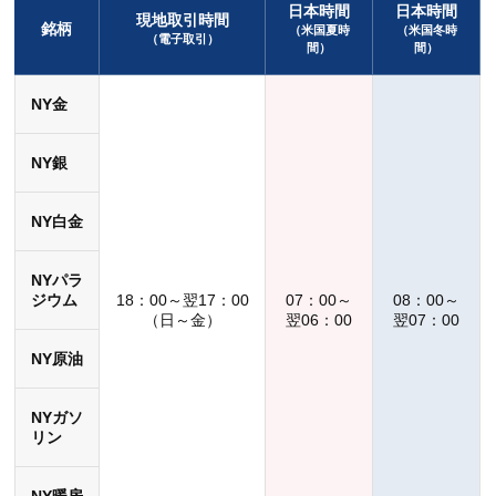
日本時間
日本時間
現地取引時間
銘柄
（米国夏時
（米国冬時
（電子取引）
間）
間）
NY金
NY銀
NY白金
NYパラ
ジウム
18：00～翌17：00
07：00～
08：00～
（日～金）
翌06：00
翌07：00
NY原油
NYガソ
リン