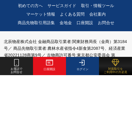
初めての方へ
サービスガイド
取引・情報ツール
マーケット情報
よくある質問
会社案内
商品先物取引用語集
金地金
口座開設
お問合せ
北辰物産株式会社
金融商品取引業者:関東財務局長（金商）第3184
号／
商品先物取引業者:農林水産省指令4新食第2087号、経済産業
省20221128商第9号／
古物商許可番号:東京都公安委員会 第
301042319672号
お電話で
対面取引を
口座開設
ログイン
お問合せ
ご利用中の方必見
加入協会等：
日本証券業協会
、
日本商品先物取引協会
、
一般社団
法人資産運用業協会
、
日本商品先物振興協会
、
日本商品委託者保
護基金
、
日本証券クリアリング機構
Copyright ©HOXSINBUSSAN Co., Ltd. All Rights Reserved.