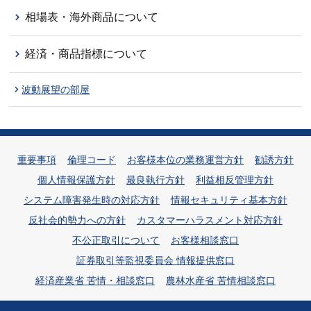
相場表・海外商品について
経済・商品指標について
波動展望の部屋
重要事項
倫理コード
お客様本位の業務運営方針
勧誘方針
個人情報保護方針
最良執行方針
利益相反管理方針
システム障害発生時の対応方針
情報セキュリティ基本方針
反社会的勢力への方針
カスタマーハラスメント対応方針
不公正取引について
お客様相談窓口
証券取引等監視委員会 情報提供窓口
経済産業省 苦情・相談窓口
農林水産省 苦情相談窓口