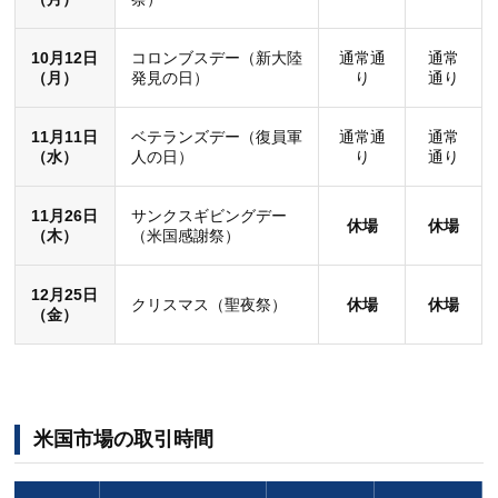
10月12日
コロンブスデー（新大陸
通常通
通常
（月）
発見の日）
り
通り
11月11日
ベテランズデー（復員軍
通常通
通常
（水）
人の日）
り
通り
11月26日
サンクスギビングデー
休場
休場
（木）
（米国感謝祭）
12月25日
クリスマス（聖夜祭）
休場
休場
（金）
米国市場の取引時間