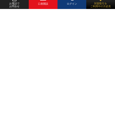
メンテナンス
2026年4月11日（土）9：00 ～ 18：
常に処理されない事象が発生しました。
お電話で
対面取引を
口座開設
ログイン
予定日時
00
お問合せ
ご利用中の方必見
配信開始日
2025年3月15日(土)
復旧日時
2023年3月13日（月） 11：50頃
トレードツー
D-station：×／Presto：×／D-touch：×
バージョン
1.69.0.0
ル
DIAS（Pro）：×
のご利用状況
障害発生日
2020年10月13日（火） 09：20頃
バージョンア
一部変更
ップの内容
メンテナンス
ゴールドポケット100及びプラチナポケッ
内容詳細
ト100の上場対応
D-station：△／Presto：△／D-mobile：
ご利用状況
△／D-touch：△
DIAS（Pro）：△
2026年4月11日（土）17：04
配信開始日
2024年11月3日(日)
メンテナンス
※Prestoのみ終了日時は以下の通り
終了日時
2026年4月12日（日）14：30
内容
バージョン
1.68.0.0
障害の詳細
ホームページ及び取引ツールへの接続が
不安定な状況が発生しました。
バージョンア
メンテナンス
2026年3月14日（土）9：00 ～ 17：
取引時間の変更対応
ップの内容
予定日時
00
復旧日時
2020年10月13日（火） 10：25頃
トレードツー
D-station：×／Presto：×／D-touch：×
ル