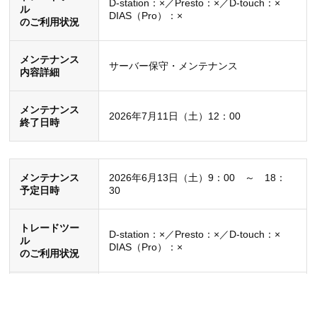
D-station：×／Presto：×／D-touch：×
ル
る事象が発生しました。
DIAS（Pro）：×
のご利用状況
復旧日時
2024年4月15日（月） 08：45頃
メンテナンス
サーバー保守・メンテナンス
内容詳細
障害発生日
2024年3月28日（木） 21：09頃
メンテナンス
2026年7月11日（土）12：00
終了日時
D-station：△／Presto：○／D-touch：△
ご利用状況
DIAS（Pro）：〇
メンテナンス
2026年6月13日（土）9：00 ～ 18：
予定日時
30
内容
障害の詳細
取引システムの一部で接続しづらい事象
が発生しました。
トレードツー
D-station：×／Presto：×／D-touch：×
ル
DIAS（Pro）：×
のご利用状況
復旧日時
2024年3月28日（木） 23：55頃
メンテナンス
サーバー保守・メンテナンス
内容詳細
障害発生日
2023年7月21日（金） 16：16頃