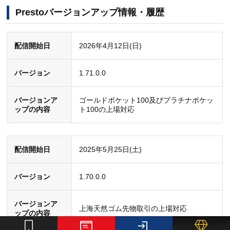
Prestoバージョンアップ情報・履歴
メンテナンス
2026年6月13日（土）14：35
D-station：×／Presto：×／D-touch：×
終了日時
ご利用状況
DIAS（Pro）：〇
配信開始日
2026年4月12日(日)
内容
メンテナンス
2026年5月16日（土）9：00 ～ 21：
障害の詳細
一部の注文が正常に受け付けられない事
バージョン
1.71.0.0
予定日時
30
象が発生しました。
バージョンア
ゴールドポケット100及びプラチナポケッ
トレードツー
復旧日時
2023年7月21日（金） 16：44頃
D-station：×／Presto：×／D-touch：×
ップの内容
ト100の上場対応
ル
DIAS（Pro）：×
のご利用状況
障害発生日
2023年3月11日（土） 02：40頃
メンテナンス
配信開始日
2025年5月25日(土)
サーバー保守・メンテナンス
内容詳細
D-station：△／Presto：△／D-mobile：
バージョン
1.70.0.0
ご利用状況
〇／D-touch：△
メンテナンス
2026年5月16日（土）17：13
DIAS（Pro）：〇
終了日時
バージョンア
上海天然ゴム先物取引の上場対応
ップの内容
内容
障害の詳細
一部の連続注文において、仕切注文が正