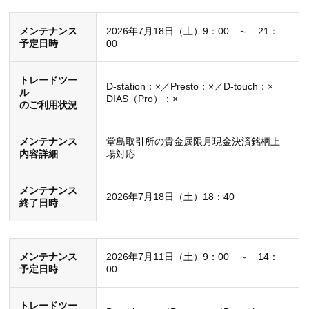
メンテナンス
2026年7月18日（土）9：00 ～ 21：
D-station：○／Presto：○／D-touch：○
ご利用状況
予定日時
00
DIAS（Pro）：○
トレードツー
内容
D-station：×／Presto：×／D-touch：×
ル
障害の詳細
各銘柄の気配値の配信に不具合が発生し
DIAS（Pro）：×
のご利用状況
ました。
メンテナンス
堂島取引所の貴金属限月現金決済銘柄上
復旧日時
2024年10月24日（木） 08：25頃
内容詳細
場対応
メンテナンス
2026年7月18日（土）18：40
障害発生日
2024年4月15日（月）08：35頃
終了日時
D-station：○／Presto：○／D-touch：○
ご利用状況
DIAS（Pro）：〇
メンテナンス
2026年7月11日（土）9：00 ～ 14：
予定日時
00
内容
一部の注文の注文状況の表示が「注文受
障害の詳細
トレードツー
付完了」ではなく「注文中」のままとな