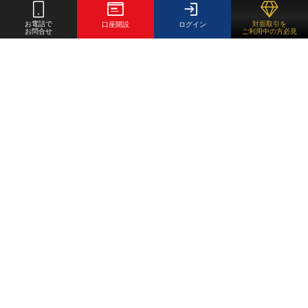
お電話で
対面取引を
口座開設
ログイン
お問合せ
ご利用中の方必見
重要事項
倫理コード
お客様本位の業務運営方針
勧誘方針
個人情報保護方針
最良執行方針
利益相反管理方針
システム障害発生時の対応方針
情報セキュリティ基本方針
反社会的勢力への方針
カスタマーハラスメント対応方針
不公正取引について
お客様相談窓口
証券取引等監視委員会 情報提供窓口
経済産業省 苦情・相談窓口
農林水産省 苦情相談窓口
初めての方へ
サービスガイド
取引・情報ツール
マーケット情報
よくある質問
会社案内
商品先物取引用語集
金地金
口座開設
お問合せ