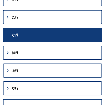
た行
な行
は行
ま行
や行