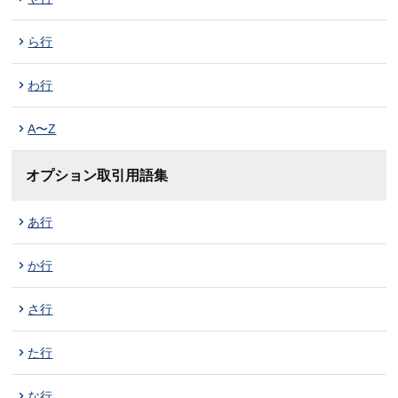
ら行
わ行
A〜Z
オプション取引用語集
あ行
か行
さ行
た行
な行