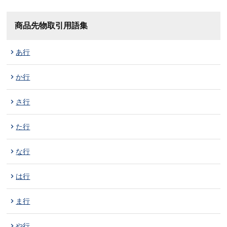
商品先物取引用語集
あ行
か行
さ行
た行
な行
は行
ま行
や行