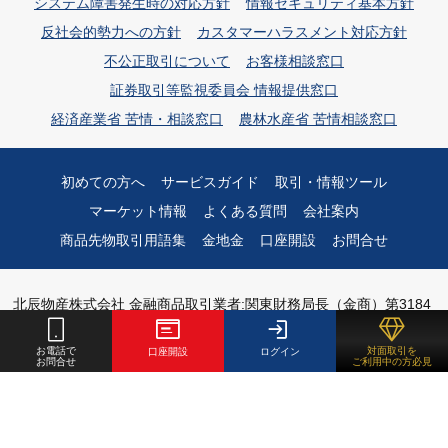
システム障害発生時の対応方針
情報セキュリティ基本方針
反社会的勢力への方針
カスタマーハラスメント対応方針
不公正取引について
お客様相談窓口
証券取引等監視委員会 情報提供窓口
経済産業省 苦情・相談窓口
農林水産省 苦情相談窓口
初めての方へ
サービスガイド
取引・情報ツール
マーケット情報
よくある質問
会社案内
商品先物取引用語集
金地金
口座開設
お問合せ
北辰物産株式会社
金融商品取引業者:関東財務局長（金商）第3184
号／
商品先物取引業者:農林水産省指令4新食第2087号、経済産業
省20221128商第9号／
古物商許可番号:東京都公安委員会 第
お電話で
対面取引を
口座開設
ログイン
お問合せ
ご利用中の方必見
301042319672号
加入協会等：
日本証券業協会
、
日本商品先物取引協会
、
一般社団
法人資産運用業協会
、
日本商品先物振興協会
、
日本商品委託者保