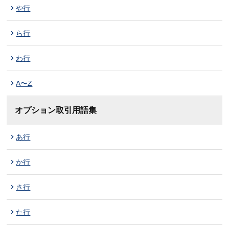
や行
ら行
わ行
A〜Z
オプション取引用語集
あ行
か行
さ行
た行