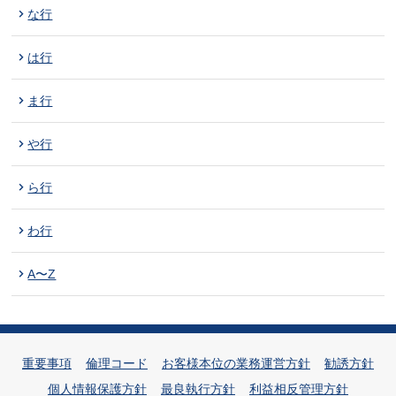
な行
は行
ま行
や行
ら行
わ行
A〜Z
重要事項
倫理コード
お客様本位の業務運営方針
勧誘方針
個人情報保護方針
最良執行方針
利益相反管理方針