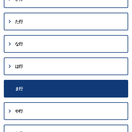
た行
な行
は行
ま行
や行