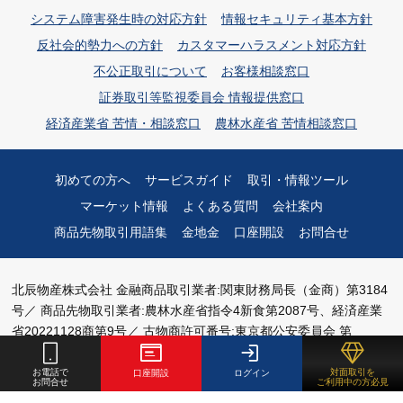
システム障害発生時の対応方針
情報セキュリティ基本方針
反社会的勢力への方針
カスタマーハラスメント対応方針
不公正取引について
お客様相談窓口
証券取引等監視委員会 情報提供窓口
経済産業省 苦情・相談窓口
農林水産省 苦情相談窓口
初めての方へ
サービスガイド
取引・情報ツール
マーケット情報
よくある質問
会社案内
商品先物取引用語集
金地金
口座開設
お問合せ
北辰物産株式会社
金融商品取引業者:関東財務局長（金商）第3184
号／
商品先物取引業者:農林水産省指令4新食第2087号、経済産業
省20221128商第9号／
古物商許可番号:東京都公安委員会 第
301042319672号
お電話で
対面取引を
口座開設
ログイン
お問合せ
ご利用中の方必見
加入協会等：
日本証券業協会
、
日本商品先物取引協会
、
一般社団