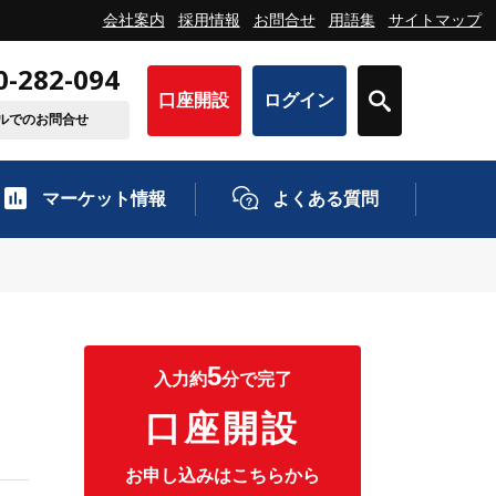
会社案内
採用情報
お問合せ
用語集
サイトマップ
0-282-094
口座開設
ログイン
ルでのお問合せ
マーケット情報
よくある質問
5
入力約
分で完了
口座開設
お申し込みはこちらから