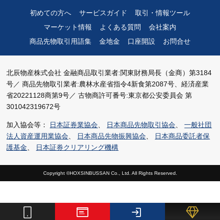
初めての方へ
サービスガイド
取引・情報ツール
マーケット情報
よくある質問
会社案内
商品先物取引用語集
金地金
口座開設
お問合せ
北辰物産株式会社
金融商品取引業者:関東財務局長（金商）第3184
号／
商品先物取引業者:農林水産省指令4新食第2087号、経済産業
省20221128商第9号／
古物商許可番号:東京都公安委員会 第
301042319672号
加入協会等：
日本証券業協会
、
日本商品先物取引協会
、
一般社団
法人資産運用業協会
、
日本商品先物振興協会
、
日本商品委託者保
護基金
、
日本証券クリアリング機構
Copyright ©HOXSINBUSSAN Co., Ltd. All Rights Reserved.