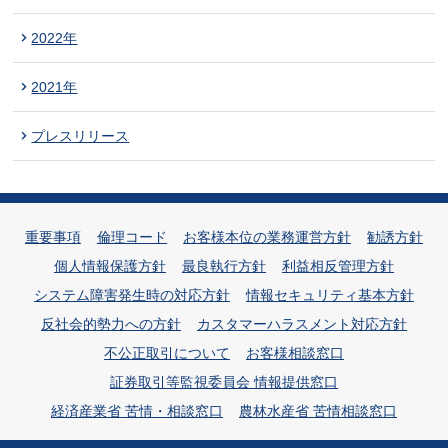
2022年
2021年
プレスリリース
重要事項
倫理コード
お客様本位の業務運営方針
勧誘方針
個人情報保護方針
最良執行方針
利益相反管理方針
システム障害発生時の対応方針
情報セキュリティ基本方針
反社会的勢力への方針
カスタマーハラスメント対応方針
不公正取引について
お客様相談窓口
証券取引等監視委員会 情報提供窓口
経済産業省 苦情・相談窓口
農林水産省 苦情相談窓口