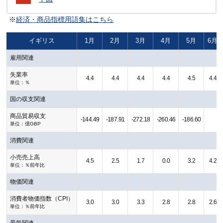
経済・商品指標用語集はこちら
イギリス
1月
2月
3月
4月
5月
6月
雇用関連
失業率
4.4
4.4
4.4
4.4
4.5
4.4
単位：％
国の収支関連
商品貿易収支
-144.49
-187.91
-272.18
-260.46
-186.60
単位：億GBP
消費関連
小売売上高
4.5
2.5
1.7
0.0
3.2
4.2
単位：％前年比
物価関連
消費者物価指数（CPI）
3.0
3.0
3.3
2.8
2.8
2.6
単位：％前年比
景気関連