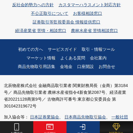
反社会的勢力への方針
カスタマーハラスメント対応方針
不公正取引について
お客様相談窓口
証券取引等監視委員会 情報提供窓口
経済産業省 苦情・相談窓口
農林水産省 苦情相談窓口
初めての方へ
サービスガイド
取引・情報ツール
マーケット情報
よくある質問
会社案内
商品先物取引用語集
金地金
口座開設
お問合せ
北辰物産株式会社
金融商品取引業者:関東財務局長（金商）第3184
号／
商品先物取引業者:農林水産省指令4新食第2087号、経済産業
省20221128商第9号／
古物商許可番号:東京都公安委員会 第
301042319672号
加入協会等：
日本証券業協会
、
日本商品先物取引協会
、
一般社団
法人資産運用業協会
、
日本商品先物振興協会
、
日本商品委託者保
護基金
、
日本証券クリアリング機構