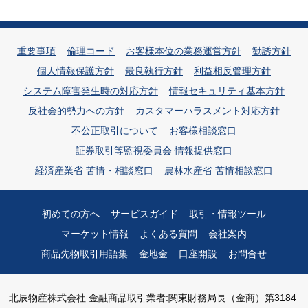
重要事項
倫理コード
お客様本位の業務運営方針
勧誘方針
個人情報保護方針
最良執行方針
利益相反管理方針
システム障害発生時の対応方針
情報セキュリティ基本方針
反社会的勢力への方針
カスタマーハラスメント対応方針
不公正取引について
お客様相談窓口
証券取引等監視委員会 情報提供窓口
経済産業省 苦情・相談窓口
農林水産省 苦情相談窓口
初めての方へ
サービスガイド
取引・情報ツール
マーケット情報
よくある質問
会社案内
商品先物取引用語集
金地金
口座開設
お問合せ
北辰物産株式会社
金融商品取引業者:関東財務局長（金商）第3184