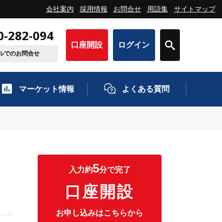
会社案内
採用情報
お問合せ
用語集
サイトマップ
0-282-094
口座開設
ログイン
ルでのお問合せ
マーケット情報
よくある質問
5
入力約
分で完了
口座開設
お申し込みはこちらから