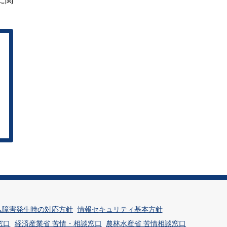
に関
ム障害発生時の対応方針
情報セキュリティ基本方針
窓口
経済産業省 苦情・相談窓口
農林水産省 苦情相談窓口