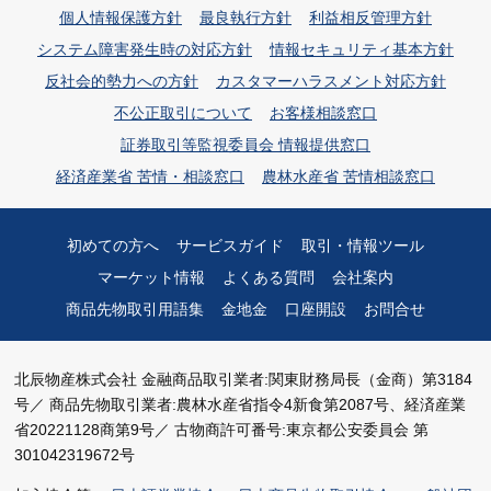
個人情報保護方針
最良執行方針
利益相反管理方針
システム障害発生時の対応方針
情報セキュリティ基本方針
反社会的勢力への方針
カスタマーハラスメント対応方針
不公正取引について
お客様相談窓口
証券取引等監視委員会 情報提供窓口
経済産業省 苦情・相談窓口
農林水産省 苦情相談窓口
初めての方へ
サービスガイド
取引・情報ツール
マーケット情報
よくある質問
会社案内
商品先物取引用語集
金地金
口座開設
お問合せ
北辰物産株式会社
金融商品取引業者:関東財務局長（金商）第3184
号／
商品先物取引業者:農林水産省指令4新食第2087号、経済産業
省20221128商第9号／
古物商許可番号:東京都公安委員会 第
301042319672号