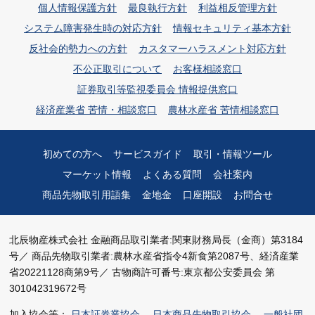
個人情報保護方針
最良執行方針
利益相反管理方針
システム障害発生時の対応方針
情報セキュリティ基本方針
反社会的勢力への方針
カスタマーハラスメント対応方針
不公正取引について
お客様相談窓口
証券取引等監視委員会 情報提供窓口
経済産業省 苦情・相談窓口
農林水産省 苦情相談窓口
初めての方へ
サービスガイド
取引・情報ツール
マーケット情報
よくある質問
会社案内
商品先物取引用語集
金地金
口座開設
お問合せ
北辰物産株式会社
金融商品取引業者:関東財務局長（金商）第3184
号／
商品先物取引業者:農林水産省指令4新食第2087号、経済産業
省20221128商第9号／
古物商許可番号:東京都公安委員会 第
301042319672号
加入協会等：
日本証券業協会
、
日本商品先物取引協会
、
一般社団