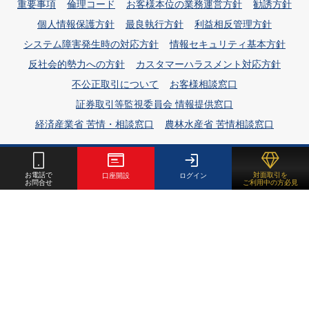
重要事項
倫理コード
お客様本位の業務運営方針
勧誘方針
個人情報保護方針
最良執行方針
利益相反管理方針
システム障害発生時の対応方針
情報セキュリティ基本方針
反社会的勢力への方針
カスタマーハラスメント対応方針
不公正取引について
お客様相談窓口
証券取引等監視委員会 情報提供窓口
経済産業省 苦情・相談窓口
農林水産省 苦情相談窓口
初めての方へ
サービスガイド
取引・情報ツール
お電話で
対面取引を
口座開設
ログイン
お問合せ
ご利用中の方必見
マーケット情報
よくある質問
会社案内
商品先物取引用語集
金地金
口座開設
お問合せ
北辰物産株式会社
金融商品取引業者:関東財務局長（金商）第3184
号／
商品先物取引業者:農林水産省指令4新食第2087号、経済産業
省20221128商第9号／
古物商許可番号:東京都公安委員会 第
301042319672号