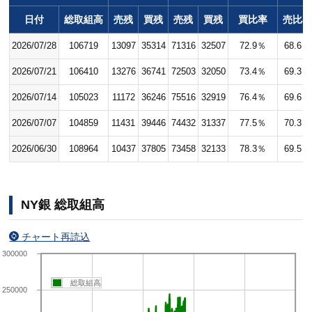
日付
総取組高
売残
買残
売残
買残
買比率
売比
2026/07/28
106719
13097
35314
71316
32507
72.9％
68.6％
2026/07/21
106410
13276
36741
72503
32050
73.4％
69.3％
2026/07/14
105023
11172
36246
75516
32919
76.4％
69.6％
2026/07/07
104859
11431
39446
74432
31337
77.5％
70.3％
2026/06/30
108964
10437
37805
73458
32133
78.3％
69.5％
NY銀 総取組高
チャート再読込
300000
総取組高
250000