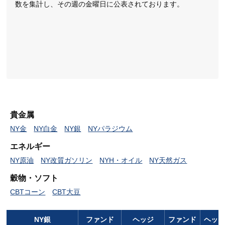
数を集計し、その週の金曜日に公表されております。
貴金属
NY金
NY白金
NY銀
NYパラジウム
エネルギー
NY原油
NY改質ガソリン
NYH・オイル
NY天然ガス
穀物・ソフト
CBTコーン
CBT大豆
NY銀
ファンド
ヘッジ
ファンド
ヘッ