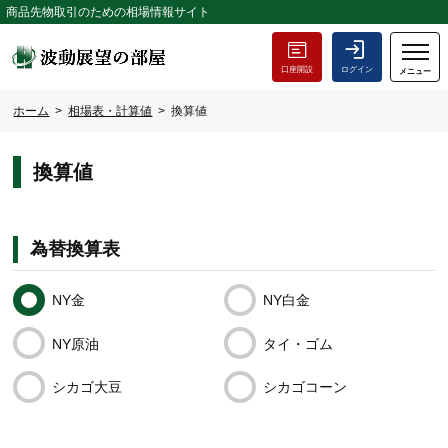
商品先物取引のための相場情報サイト
口座開設
ログイン
メニュー
ホーム
相場表・計算値
換算値
換算値
為替換算表
NY金
NY白金
NY原油
タイ・ゴム
シカゴ大豆
シカゴコーン