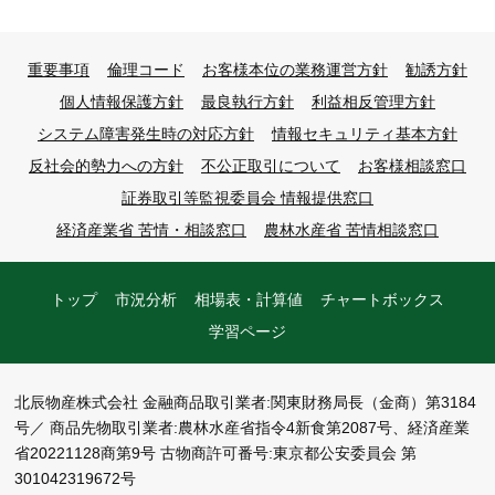
重要事項
倫理コード
お客様本位の業務運営方針
勧誘方針
個人情報保護方針
最良執行方針
利益相反管理方針
システム障害発生時の対応方針
情報セキュリティ基本方針
反社会的勢力への方針
不公正取引について
お客様相談窓口
証券取引等監視委員会 情報提供窓口
経済産業省 苦情・相談窓口
農林水産省 苦情相談窓口
トップ
市況分析
相場表・計算値
チャートボックス
学習ページ
北辰物産株式会社
金融商品取引業者:関東財務局長（金商）第3184
号／
商品先物取引業者:農林水産省指令4新食第2087号、経済産業
省20221128商第9号
古物商許可番号:東京都公安委員会 第
301042319672号